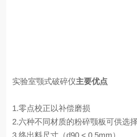
实验室颚式破碎仪
主要优点
1.
零点校正以补偿磨损
2.
六种不同材质的粉碎颚板可供选
3.
终出料尺寸（
d90 < 0.5mm
）